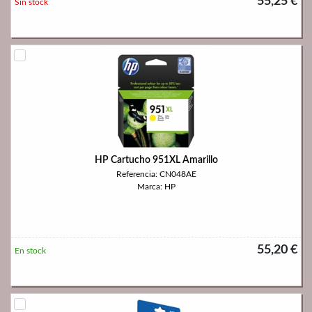
55,25 €
Sin stock
HP Cartucho 951XL Amarillo
Referencia: CN048AE
Marca: HP
55,20 €
En stock